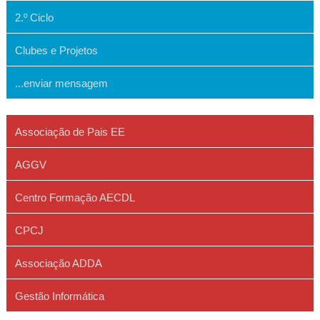
2.º Ciclo
Clubes e Projetos
...enviar mensagem
Associação de Pais EE
AGGV
Centro Formação AECDL
CPCJ
Associação ADDA
Gestão Informática