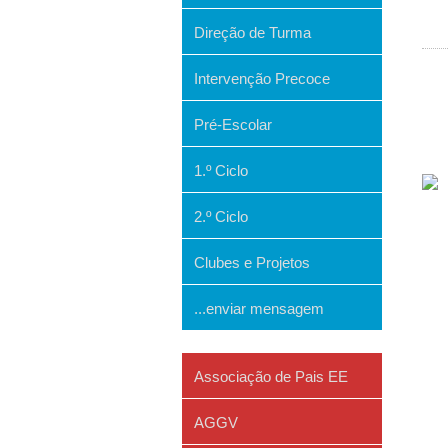
Direção de Turma
Intervenção Precoce
Pré-Escolar
1.º Ciclo
2.º Ciclo
Clubes e Projetos
...enviar mensagem
Associação de Pais EE
AGGV