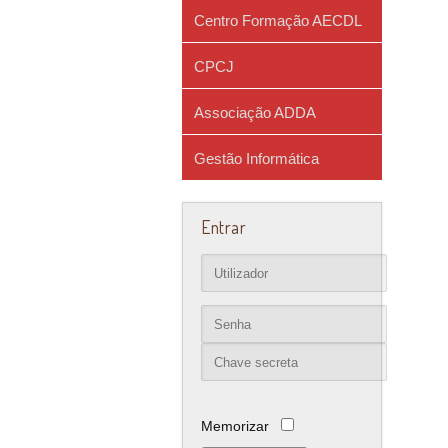
Centro Formação AECDL
CPCJ
Associação ADDA
Gestão Informática
Entrar
Memorizar