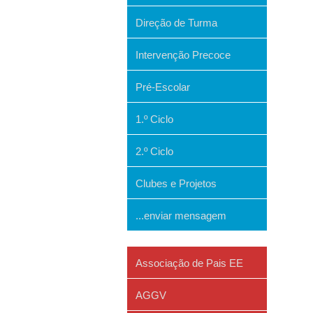
Direção de Turma
Intervenção Precoce
Pré-Escolar
1.º Ciclo
2.º Ciclo
Clubes e Projetos
...enviar mensagem
Associação de Pais EE
AGGV