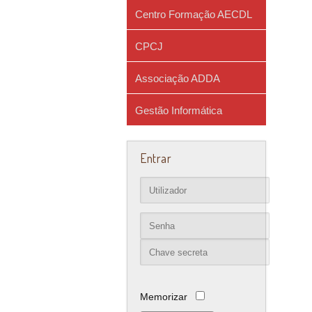
Centro Formação AECDL
CPCJ
Associação ADDA
Gestão Informática
Entrar
Memorizar