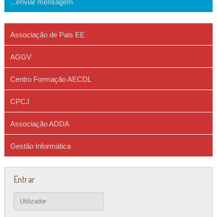
...enviar mensagem
Associação de Pais EE
AGGV
Centro Formação AECDL
CPCJ
Associação ADDA
Gestão Informática
Entrar