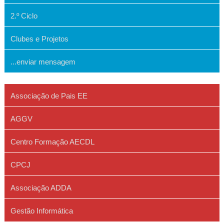
2.º Ciclo
Clubes e Projetos
...enviar mensagem
Associação de Pais EE
AGGV
Centro Formação AECDL
CPCJ
Associação ADDA
Gestão Informática