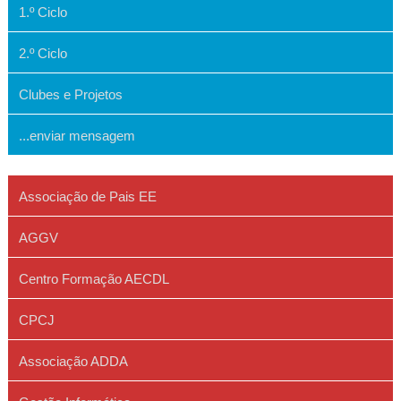
1.º Ciclo
2.º Ciclo
Clubes e Projetos
...enviar mensagem
Associação de Pais EE
AGGV
Centro Formação AECDL
CPCJ
Associação ADDA