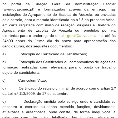
no portal da Direção Geral da Administração Escolar
(www.dgae.mec.pt) e formalizadas através da entrega, nas
instalações do Agrupamento de Escolas de Vouzela, ou enviadas
pelo correio, para a morada identificada no n.º 3 do presente Aviso,
em carta registada com Aviso de receção, dirigidas à Diretora do
Agrupamento de Escolas de Vouzela ou remetidas por via
eletrónica para o endereço de email
geral@aevouzela.net
, até às
24h00 horas do último dia do prazo para apresentação das
candidaturas, dos seguintes documentos:
a)
Fotocópia do Certificado de Habilitações;
b)
Fotocópia dos Certificados ou comprovativos de ações de
formação realizadas com relevância para o posto de trabalho
objeto de candidatura;
c)
Curriculum Vitae;
d)
Certificado do registo criminal, de acordo com o artigo 2.º
da Lei n.º 113/2009, de 17 de setembro;
e)
Declaração emitida pelo serviço onde o candidato se
encontra a exercer ou tenha exercido funções, devidamente
atualizada e autenticada, onde conste, de forma inequívoca, a
categoria com descrição detalhada das funções, atividades,