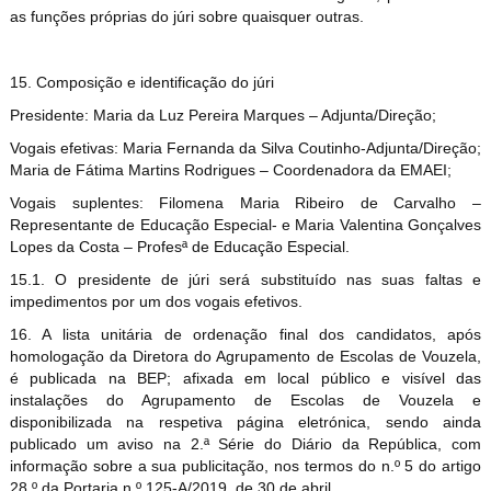
as funções próprias do júri sobre quaisquer outras.
15. Composição e identificação do júri
Presidente: Maria da Luz Pereira Marques – Adjunta/Direção;
Vogais efetivas: Maria Fernanda da Silva Coutinho-Adjunta/Direção;
Maria de Fátima Martins Rodrigues – Coordenadora da EMAEI;
Vogais suplentes: Filomena Maria Ribeiro de Carvalho –
Representante de Educação Especial- e Maria Valentina Gonçalves
Lopes da Costa – Profesª de Educação Especial.
15.1. O presidente de júri será substituído nas suas faltas e
impedimentos por um dos vogais efetivos.
16. A lista unitária de ordenação final dos candidatos, após
homologação da Diretora do Agrupamento de Escolas de Vouzela,
é publicada na BEP; afixada em local público e visível das
instalações do Agrupamento de Escolas de Vouzela e
disponibilizada na respetiva página eletrónica, sendo ainda
publicado um aviso na 2.ª Série do Diário da República, com
informação sobre a sua publicitação, nos termos do n.º 5 do artigo
28.º da Portaria n.º 125-A/2019, de 30 de abril.