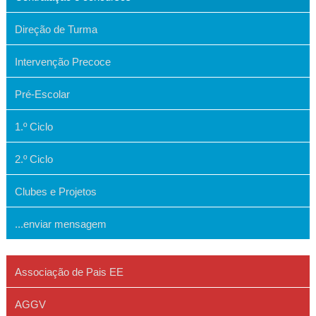
Direção de Turma
Intervenção Precoce
Pré-Escolar
1.º Ciclo
2.º Ciclo
Clubes e Projetos
...enviar mensagem
Associação de Pais EE
AGGV